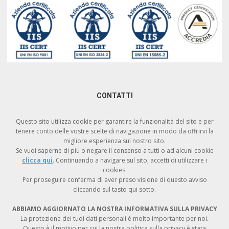
CONTATTI
Via Pacinotti, 22 – 20094 Corsico (MI)
Questo sito utilizza cookie per garantire la funzionalità del sito e per
+39 02 4409060
tenere conto delle vostre scelte di navigazione in modo da offrirvi la
info@resteghini.it
migliore esperienza sul nostro sito.
Se vuoi saperne di più o negare il consenso a tutti o ad alcuni cookie
ufficio.tecnico@resteghini.it
clicca qui
. Continuando a navigare sul sito, accetti di utilizzare i
P.IVA 01147950156
cookies.
Per proseguire conferma di aver preso visione di questo avviso
cliccando sul tasto qui sotto.
ABBIAMO AGGIORNATO LA NOSTRA INFORMATIVA SULLA PRIVACY
La protezione dei tuoi dati personali è molto importante per noi.
Questo è il motivo per cui la nostra politica sulla privacy è stata